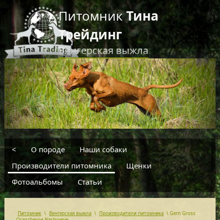
Питомник
Тина
Трейдинг
Венгерская выжла
RU
EN
введите текст для поиска
<
О породе
Наши собаки
Производители питомника
Щенки
Фотоальбомы
Статьи
Питомник
\
Венгерская выжла
\
Производители питомника
\
Gern Gross
Oranzhevoe Nastroenie