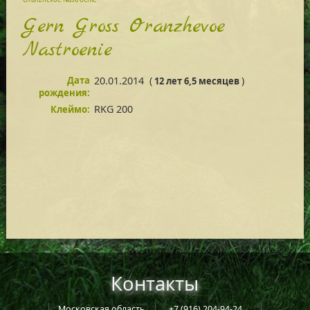
Gern Gross Oranzhevoe
Nastroenie
Дата
20.01.2014
(
)
12 лет 6,5 месяцев
рождения:
RKG 200
Клеймо:
Контакты
Московская область,
+7 (916) 204-94-24