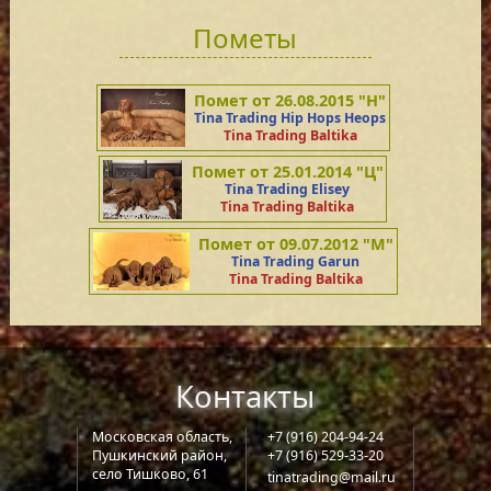
Пометы
Помет от 26.08.2015 "Н"
Tina Trading Hip Hops Heops
Tina Trading Baltika
Помет от 25.01.2014 "Ц"
Tina Trading Elisey
Tina Trading Baltika
Помет от 09.07.2012 "М"
Tina Trading Garun
Tina Trading Baltika
Контакты
Московская область,
+7 (916) 204-94-24
Пушкинский район,
+7 (916) 529-33-20
село Тишково, 61
tinatrading@mail.ru