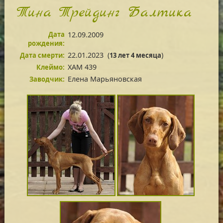
Тина Трейдинг Балтика
Дата
12.09.2009
рождения:
22.01.2023
(
)
Дата смерти:
13 лет 4 месяца
XAM 439
Клеймо:
Елена Марьяновская
Заводчик: