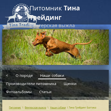
Питомник
Тина
Трейдинг
Венгерская выжла
RU
EN
введите текст для поиска
<
О породе
Наши собаки
Производители питомника
Щенки
Фотоальбомы
Статьи
Питомник
\
Венгерская выжла
\
Наши собаки
\
Тина Трейдинг Балтика