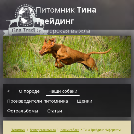
Питомник
Тина
Трейдинг
Венгерская выжла
RU
EN
введите текст для поиска
<
О породе
Наши собаки
Производители питомника
Щенки
Фотоальбомы
Статьи
Питомник
\
Венгерская выжла
\
Наши собаки
\
Тина Трейдинг Нифертити