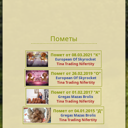
MET.MV
Пометы
Помет от 08.03.2021 "К"
European Of Skyrocket
Tina Trading Nifertity
Помет от 26.02.2019 "О"
European Of Skyrocket
Tina Trading Nifertity
Помет от 01.02.2017 "А"
Gregas Mazas Brolis
Tina Trading Nifertity
Помет от 04.01.2015 "Д"
Gregas Mazas Brolis
Tina Trading Nifertity