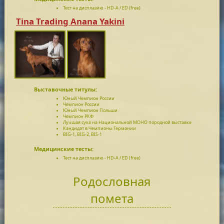
Тест на дисплазию - HD-A / ED (free)
Tina Trading Anana Yakini
Выставочные титулы:
Юный Чемпион России
Чемпион России
Юный Чемпион Польши
Чемпион РКФ
Лучшая сука на Национальной МОНО породной выставке
Кандидат в Чемпионы Германии
BIG-1, BIG-2, BIS-1
Медицинские тесты:
Тест на дисплазию - HD-A / ED (free)
Родословная
помета