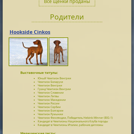
Все щенки проданы
Родители
Hookside Cinkos
Выставочные титулы:
Юный Чемпион Венгрии
Чемпион Беларуси
Чемпион Венгрии
Гранд Чемпион Венгрии
Чемпион Словении
Чемпион Литвы
Чемпион Македонии
Чемпион России
Чемпион Сербии
Чемпион Болгарии
Чемпион Румынии
Чемпион Финляндии, Победитель Helsinki Winner (BIG-1)
Кандидат в Чемпионы Национального Клуба породы
Кандидат в Чемпионы Италии, рабочие дипломы
Медицинские тесты: