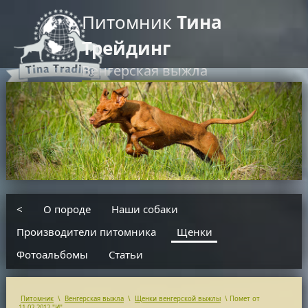
Питомник
Тина
Трейдинг
Венгерская выжла
RU
EN
введите текст для поиска
<
О породе
Наши собаки
Производители питомника
Щенки
Фотоальбомы
Статьи
Питомник
\
Венгерская выжла
\
Щенки венгерской выжлы
\
Помет от
11.02.2012 "И"