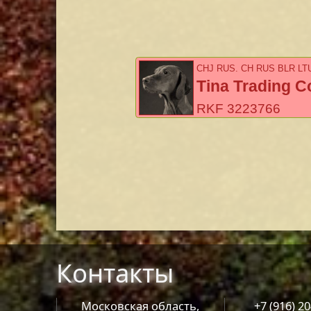
CHJ RUS, CH RUS BLR LT
Tina Trading C
RKF 3223766
Контакты
Московская область,
+7 (916) 2