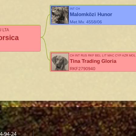
INT CH
Malomközi Hunor
Met.Mv. 4558/06
U LTA
orsica
CH INT RUS RKF BEL LIT MAC CYP AZR MOL
Tina Trading Gloria
RKF2790940
04-94-24