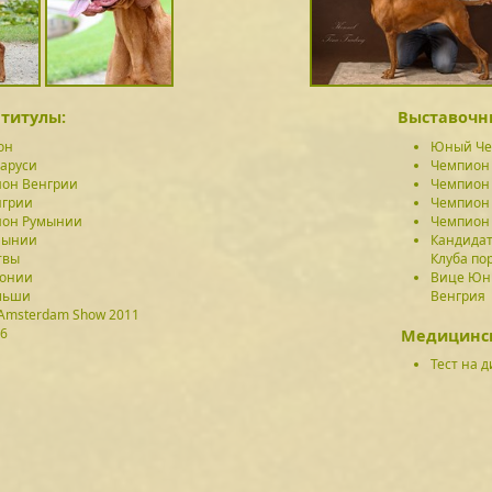
титулы:
Выставочн
он
Юный Че
аруси
Чемпион
он Венгрии
Чемпион 
нгрии
Чемпион
он Румынии
Чемпион
мынии
Кандидат
твы
Клуба по
тонии
Вице Юны
льши
Венгрия
Amsterdam Show 2011
 6
Медицинск
Тест на д