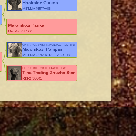
MONT
Hookside Cinkos
MET.MV.4557/H/06
Malomközi Panka
Met.Mv. 2381/04
CH INT, RUS, UKR, FIN, HUN, MAC, ROM, SRB,
LIT, 2XWW, EUW
Malomközi Pompas
MET.MV.2376/04, RKF 2523108
CH RUS, RKF, UKR, LIT FT-WILD FOWL,
DUCK, WILD BOAR
Tina Trading Zhuzha Star
RKF2765001