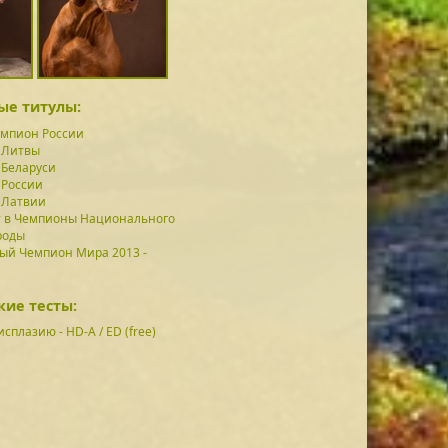
ые титулы:
мпион России
 Литвы
Беларуси
 России
 Латвии
 в Чемпионы Национального
роды
й Чемпион Мира 2013 -
ие тесты:
исплазию - HD-A / ED (free)