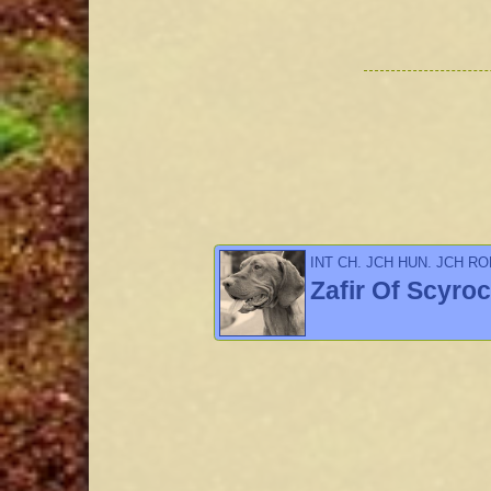
INT CH, JCH HUN, JCH R
LIT, EST, POL BEL
Zafir Of Scyro