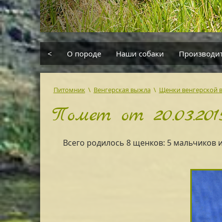
<
О породе
Наши собаки
Производи
Питомник
\
Венгерская выжла
\
Щенки венгерской
Помет от 20.03.2015
Всего родилось 8 щенков: 5 мальчиков и