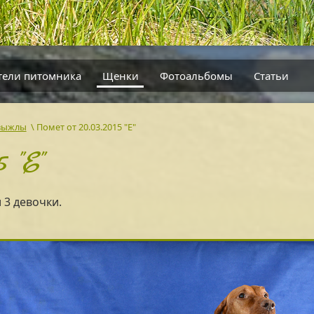
тели питомника
Щенки
Фотоальбомы
Статьи
 выжлы
\
Помет от 20.03.2015 "Е"
 "Е"
 3 девочки.