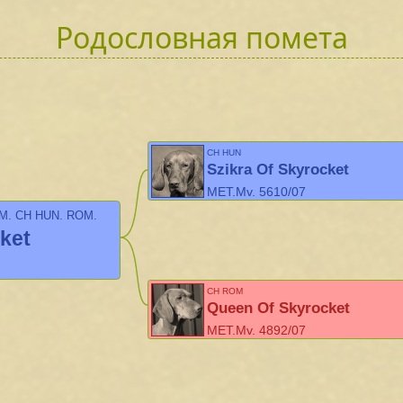
Родословная помета
CH HUN
Szikra Of Skyrocket
MET.Mv. 5610/07
OM, CH HUN, ROM,
cket
CH ROM
Queen Of Skyrocket
MET.Mv. 4892/07