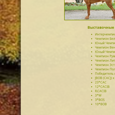
Выставочные 
Интерчемпи
Чемпион Бел
Юный Чемпи
Чемпион Ве
Юный Чемпи
Чемпион Ру
Чемпион Ли
Чемпион Эс
Чемпион По
Победитель 
JBOB (CACJ) x
23*CAC
12*CACIB
R.CACIB
3*W
3*BOS
10*BOB