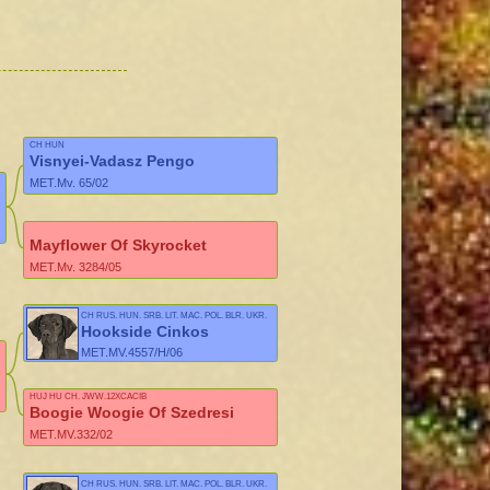
CH HUN
Visnyei-Vadasz Pengo
MET.Mv. 65/02
Mayflower Of Skyrocket
MET.Mv. 3284/05
CH RUS, HUN, SRB, LIT, MAC, POL, BLR, UKR,
MONT
Hookside Cinkos
MET.MV.4557/H/06
HUJ HU CH, JWW,12XCACIB
Boogie Woogie Of Szedresi
MET.MV.332/02
CH RUS, HUN, SRB, LIT, MAC, POL, BLR, UKR,