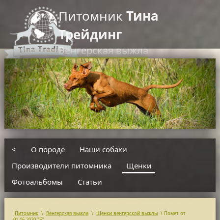
Питомник
Тина
Трейдинг
Венгерская выжла
RU
EN
введите текст для поиска
<
О породе
Наши собаки
Производители питомника
Щенки
Фотоальбомы
Статьи
Питомник
\
Венгерская выжла
\
Щенки венгерской выжлы
\
Помет от
01.06.2020 "Б"