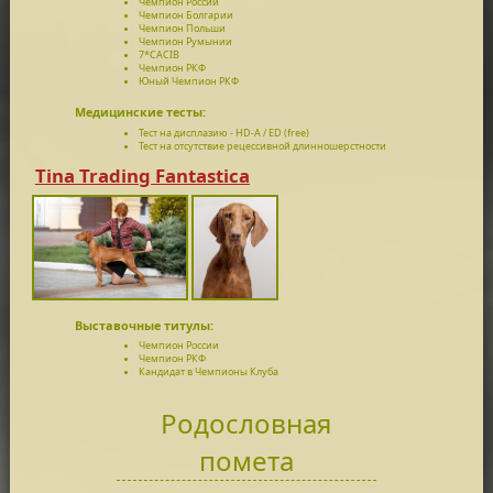
Чемпион России
Чемпион Болгарии
Чемпион Польши
Чемпион Румынии
7*CACIB
Чемпион РКФ
Юный Чемпион РКФ
Медицинские тесты:
Тест на дисплазию - HD-A / ED (free)
Тест на отсутствие рецессивной длинношерстности
Tina Trading Fantastica
Выставочные титулы:
Чемпион России
Чемпион РКФ
Кандидат в Чемпионы Клуба
Родословная
помета