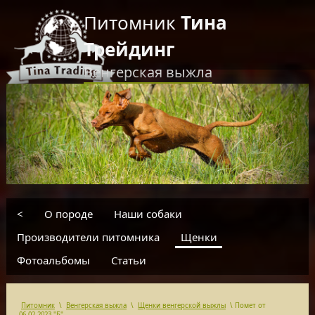
Питомник
Тина
Трейдинг
Венгерская выжла
RU
EN
введите текст для поиска
<
О породе
Наши собаки
Производители питомника
Щенки
Фотоальбомы
Статьи
Питомник
\
Венгерская выжла
\
Щенки венгерской выжлы
\
Помет от
06.02.2023 "Б"