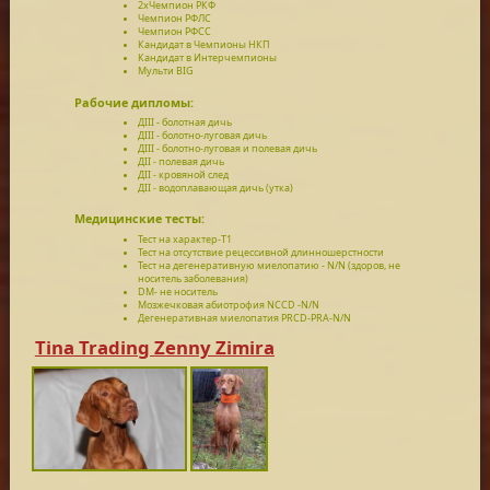
2xЧемпион РКФ
Чемпион РФЛС
Чемпион РФСС
Кандидат в Чемпионы НКП
Кандидат в Интерчемпионы
Мульти BIG
Рабочие дипломы:
ДIII - болотная дичь
ДIII - болотно-луговая дичь
ДIII - болотно-луговая и полевая дичь
ДII - полевая дичь
ДII - кровяной след
ДII - водоплавающая дичь (утка)
Медицинские тесты:
Тест на характер-Т1
Тест на отсутствие рецессивной длинношерстности
Тест на дегенеративную миелопатию - N/N (здоров, не
носитель заболевания)
DM- не носитель
Мозжечковая абиотрофия NCCD -N/N
Дегенеративная миелопатия PRCD-PRA-N/N
Tina Trading Zenny Zimira