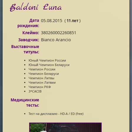
Baldoni Luna
Дата
05.08.2015
(
)
11 лет
рождения:
380260002260851
Клеймо:
Bianco Arancio
Заводчик:
Выставочные
титулы:
Юный Чемпион России
Юный Чемпион Беларуси
Чемпион России
Чемпион Беларуси
Чемпион Литвы
Чемпион Латвии
Чемпион РКФ
3*CACIB
Медицинские
тесты:
Тест на дисплазию - HD-A / ED (free)