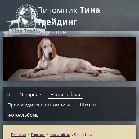
Питомник
Тина
Трейдинг
Порселен
RU
EN
введите текст для поиска
<
О породе
Наши собаки
Производители питомника
Щенки
Фотоальбомы
Питомник
\
Порселен
\
Наши собаки
\
Baldoni Luna