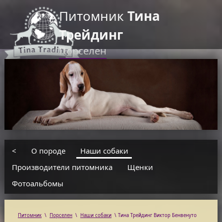
Питомник
Тина
Трейдинг
Порселен
RU
EN
введите текст для поиска
<
О породе
Наши собаки
Производители питомника
Щенки
Фотоальбомы
Питомник
\
Порселен
\
Наши собаки
\
Тина Трейдинг Виктор Бенвенуто