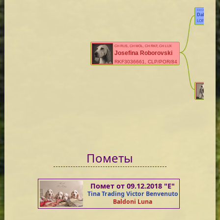
CH CR, CACIB 5X, B
Dalton Del
LOF 6 POR.1
CH RUS, CH MOL, CH RKF, CH LUX
Josefina Roborovski
RKF3036661, CLP/POR/84
JCH H
Fa
Пометы
Помет от 09.12.2018 "Е"
Tina Trading Victor Benvenuto
Baldoni Luna