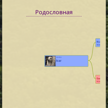
Родословная
Rick
ROI 09/72906
CH EU
Icar
Gauffre
ROI 11/14154