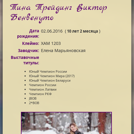
Тина Трейдинг Виктор
Бенвенуто
Дата
02.06.2016
(
)
10 лет 2 месяца
рождения:
XAM 1203
Клеймо:
Елена Марьяновская
Заводчик:
Выставочные
титулы:
Юный Чемпион России
Юный Чемпион Мира (2017)
Юный Чемпион Беларуси
Чемпион России
Чемпион Латвии
Чемпион РКФ
JBOB
2*BOB