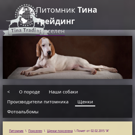
Питомник
Тина
Трейдинг
Порселен
RU
EN
введите текст для поиска
<
О породе
Наши собаки
Производители питомника
Щенки
Фотоальбомы
Питомник
\
Порселен
\
Щенки порселена
\
Помет от 02.02.2015 "А"