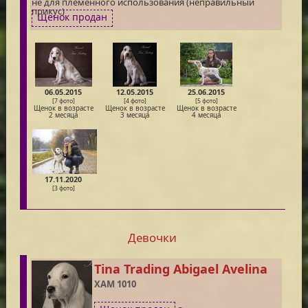
не для племенного использования (неправильный
прикус)
Щенок продан
06.05.2015
12.05.2015
25.06.2015
[7 фото]
[4 фото]
[5 фото]
Щенок в возрасте
Щенок в возрасте
Щенок в возрасте
2 месяца
3 месяца
4 месяца
17.11.2020
[3 фото]
Девочки
Tina Trading Abigael Avelina
XAM 1010