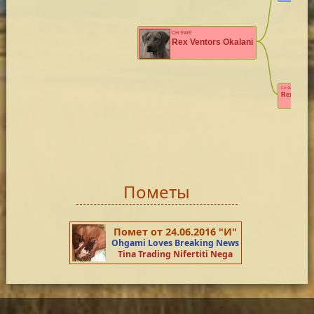
CH SWE
Rex Ventors Okalani
CH SWE NOR FIN
Rex Ventor
Пометы
Помет от 24.06.2016 "И"
Ohgami Loves Breaking News
Tina Trading Nifertiti Nega