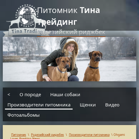
Питомник
Тина
Трейдинг
Родезийский риджбек
RU
EN
введите текст для поиска
<
О породе
Наши собаки
Производители питомника
Щенки
Видео
Фотоальбомы
Питомник
\
Родезийский риджбек
\
Производители питомника
\
Ohgami
Loves Breaking News