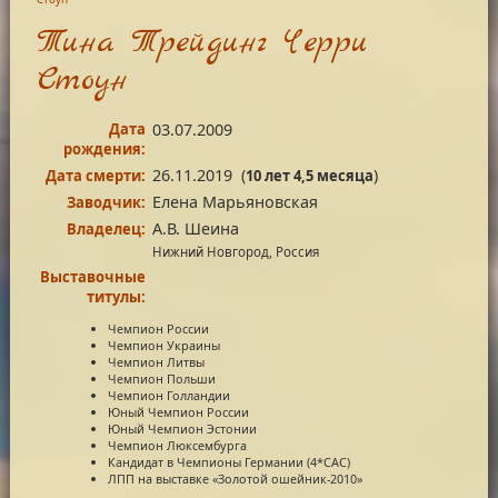
Тина Трейдинг Черри
Стоун
Дата
03.07.2009
рождения:
26.11.2019
(
)
Дата смерти:
10 лет 4,5 месяца
Елена Марьяновская
Заводчик:
А.В. Шеина
Владелец:
Нижний Новгород, Россия
Выставочные
титулы:
Чемпион России
Чемпион Украины
Чемпион Литвы
Чемпион Польши
Чемпион Голландии
Юный Чемпион России
Юный Чемпион Эстонии
Чемпион Люксембурга
Кандидат в Чемпионы Германии (4*САС)
ЛПП на выставке «Золотой ошейник-2010»