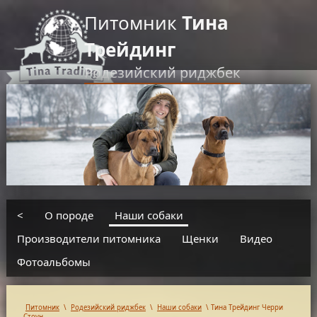
Питомник
Тина
Трейдинг
Родезийский риджбек
RU
EN
введите текст для поиска
<
О породе
Наши собаки
Производители питомника
Щенки
Видео
Фотоальбомы
Питомник
\
Родезийский риджбек
\
Наши собаки
\
Тина Трейдинг Черри
Стоун