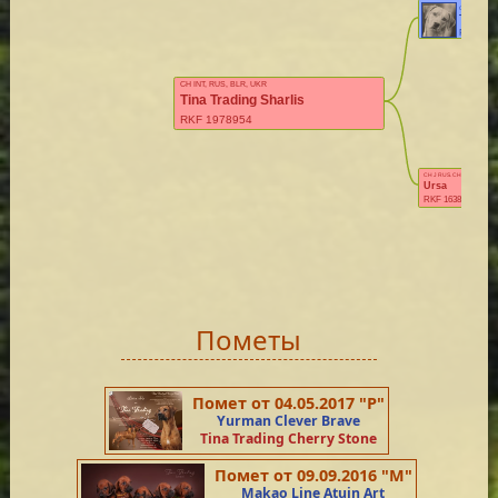
CH RUS, RKF,
Tina Tr
RKF 1417
CH INT, RUS, BLR, UKR
Tina Trading Sharlis
RKF 1978954
CH J RUS, CH RUS
Ursa
RKF 1638328
Пометы
Помет от 04.05.2017 "Р"
Yurman Clever Brave
Tina Trading Cherry Stone
Помет от 09.09.2016 "М"
Makao Line Atuin Art