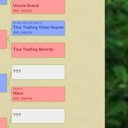
Ursula Grand
RKF 1921676
CH MOL, RUS, ISR, BLR, LIT
Tina Trading Omar Hayam
RKF 1944374
Tina Trading Beverly
???
CH RUS
Nikol
RKF 1294742
???