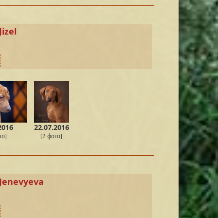
Jizel
2016
22.07.2016
то]
[2 фото]
 Jenevyeva