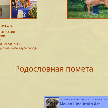
титулы:
он России
ссии
Ф
и Россия 2015
ионального Клуба породы
Родословная помета
INT CH, CH SWE LUX SLO LIT RUS ROM
UKR RKF
Makao Line Atuin Art