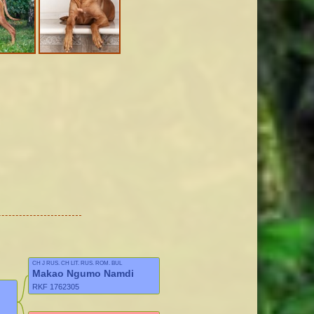
CH J RUS, CH LIT, RUS, ROM, BUL
Makao Ngumo Namdi
RKF 1762305