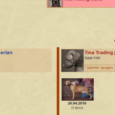
merlan
Tina Trading
XAM 1191
Щенок продан
26.04.2016
[5 фото]