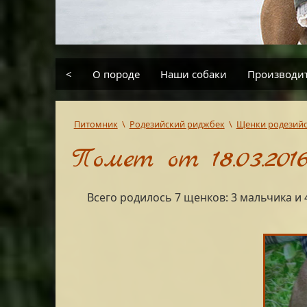
<
О породе
Наши собаки
Производи
Питомник
\
Родезийский риджбек
\
Щенки родезийс
Помет от 18.03.2016
Всего родилось 7 щенков: 3 мальчика и 