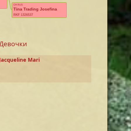
CH RUS
Tina Trading Josefina
RKF 1326537
Девочки
 Jacqueline Mari