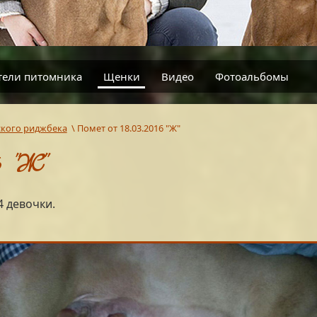
тели питомника
Щенки
Видео
Фотоальбомы
кого риджбека
\
Помет от 18.03.2016 "Ж"
 "Ж"
4 девочки.