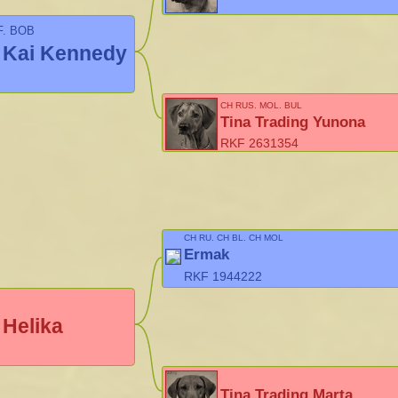
F, BOB
g Kai Kennedy
CH RUS, MOL, BUL
Tina Trading Yunona
RKF 2631354
CH RU, CH BL, CH MOL
Ermak
RKF 1944222
 Helika
Tina Trading Marta