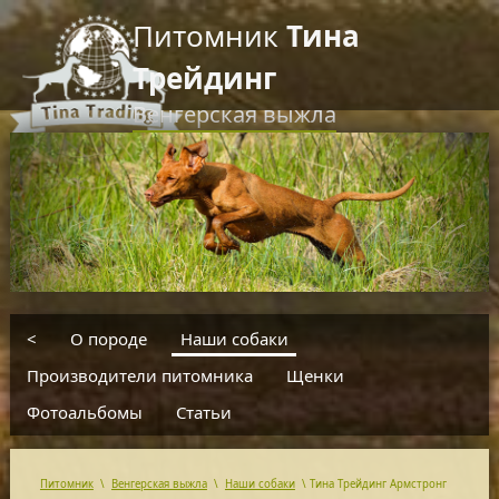
Питомник
Тина
Трейдинг
Венгерская выжла
RU
EN
введите текст для поиска
<
О породе
Наши собаки
Производители питомника
Щенки
Фотоальбомы
Статьи
Питомник
\
Венгерская выжла
\
Наши собаки
\
Тина Трейдинг Аpмстронг