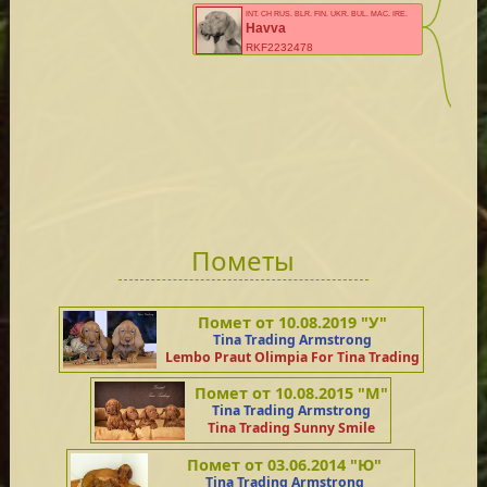
INT, CH RUS, BLR, FIN, UKR, BUL, MAC, IRE,
EST, LIT, LAT, ROM EUW
Havva
RKF2232478
Lupp
MET.MV
Пометы
Помет от 10.08.2019 "У"
Tina Trading Armstrong
Lembo Praut Olimpia For Tina Trading
Помет от 10.08.2015 "М"
Tina Trading Armstrong
Tina Trading Sunny Smile
Помет от 03.06.2014 "Ю"
Tina Trading Armstrong