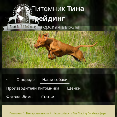
Питомник
Тина
Трейдинг
Венгерская выжла
RU
EN
введите текст для поиска
<
О породе
Наши собаки
Производители питомника
Щенки
Фотоальбомы
Статьи
Питомник
\
Венгерская выжла
\
Наши собаки
\
Tina Trading Excellency Jager