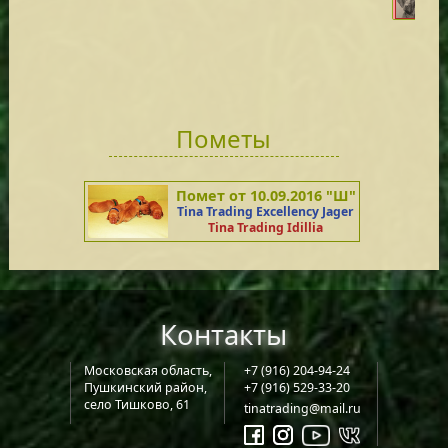
Tina
RKF2
Пометы
Помет от 10.09.2016 "Ш"
Tina Trading Excellency Jager
Tina Trading Idillia
Контакты
Московская область,
+7 (916) 204-94-24
Пушкинский район,
+7 (916) 529-33-20
село Тишково, 61
tinatrading@mail.ru