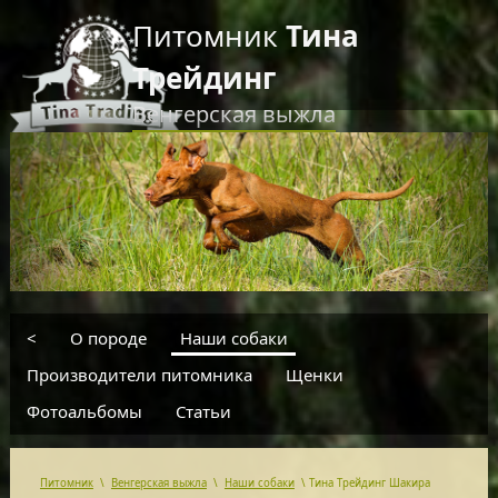
Питомник
Тина
Трейдинг
Венгерская выжла
RU
EN
введите текст для поиска
<
О породе
Наши собаки
Производители питомника
Щенки
Фотоальбомы
Статьи
Питомник
\
Венгерская выжла
\
Наши собаки
\
Тина Трейдинг Шакира