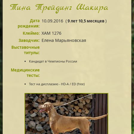
Тина Трейдинг Шакира
Дата
10.09.2016
(
)
9 лет 10,5 месяцев
рождения:
XAM 1276
Клеймо:
Елена Марьяновская
Заводчик:
Выставочные
титулы:
Кандидат в Чемпионы России
Медицинские
тесты:
Тест на дисплазию - HD-A / ED (free)