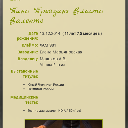
Тина Трейдинг Власта
Валенто
Дата
13.12.2014
(
)
11 лет 7,5 месяцев
рождения:
XAM 981
Клеймо:
Елена Марьяновская
Заводчик:
Мальков А.В.
Владелец:
Москва, Россия
Выставочные
титулы:
Юный Чемпион России
Чемпион России
Медицинские
тесты:
Тест на дисплазию - HD-A / ED (free)