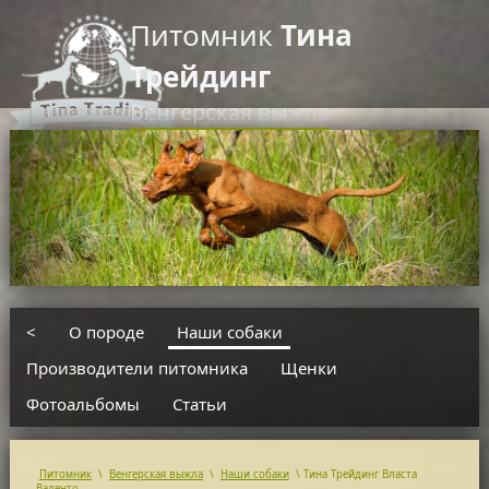
Питомник
Тина
Трейдинг
Венгерская выжла
RU
EN
введите текст для поиска
<
О породе
Наши собаки
Производители питомника
Щенки
Фотоальбомы
Статьи
Питомник
\
Венгерская выжла
\
Наши собаки
\
Тина Трейдинг Власта
Валенто