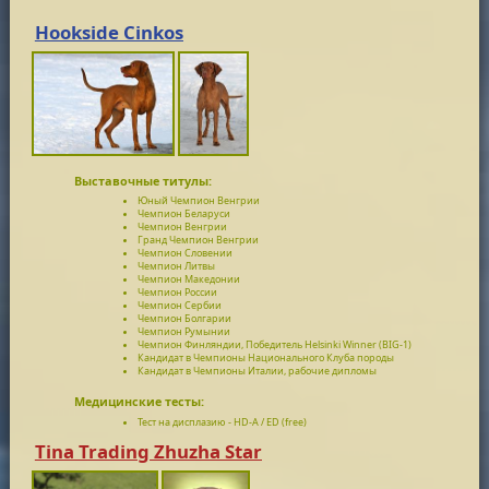
Hookside Cinkos
Выставочные титулы:
Юный Чемпион Венгрии
Чемпион Беларуси
Чемпион Венгрии
Гранд Чемпион Венгрии
Чемпион Словении
Чемпион Литвы
Чемпион Македонии
Чемпион России
Чемпион Сербии
Чемпион Болгарии
Чемпион Румынии
Чемпион Финляндии, Победитель Helsinki Winner (BIG-1)
Кандидат в Чемпионы Национального Клуба породы
Кандидат в Чемпионы Италии, рабочие дипломы
Медицинские тесты:
Тест на дисплазию - HD-A / ED (free)
Tina Trading Zhuzha Star