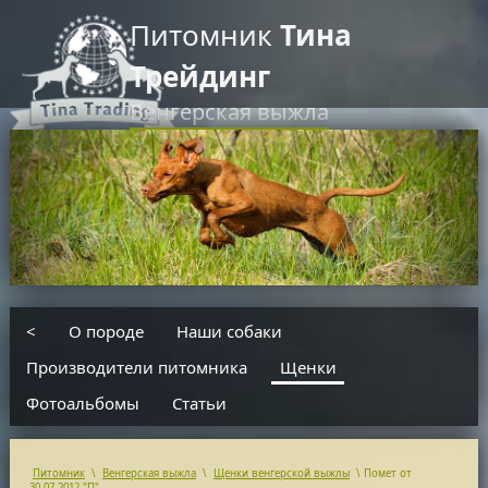
Питомник
Тина
Трейдинг
Венгерская выжла
RU
EN
введите текст для поиска
<
О породе
Наши собаки
Производители питомника
Щенки
Фотоальбомы
Статьи
Питомник
\
Венгерская выжла
\
Щенки венгерской выжлы
\
Помет от
30.07.2012 "П"