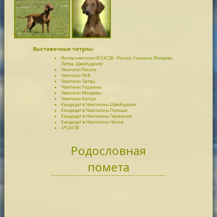
Выставочные титулы:
Интерчемпион (8 CACIB - Россия, Украина, Молдова,
Литва, Щвейцария)
Чемпион России
Чемпион РКФ
Чемпион Литвы
Чемпион Украины
Чемпион Молдовы
Чемпион Кипра
Кандидат в Чемпионы Швейцарии
Кандидат в Чемпионы Польши
Кандидат в Чемпионы Германии
Кандидат в Чемпионы Чехии
4*CACIB
Родословная
помета