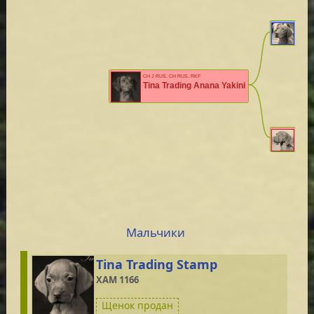
CH INT, RU
2XWW, E
Malo
MET.MV
CH J RUS, CH RUS, RKF
Tina Trading Anana Yakini
INT, CH RUS
LAT, ROM 
Havv
RKF223
Мальчики
Tina Trading Stamp
XAM 1166
Щенок продан