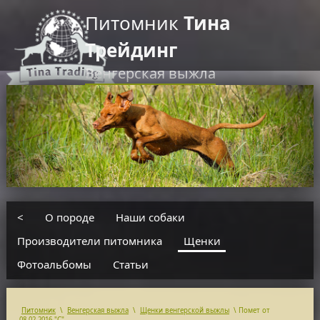
Питомник
Тина
Трейдинг
Венгерская выжла
RU
EN
введите текст для поиска
<
О породе
Наши собаки
Производители питомника
Щенки
Фотоальбомы
Статьи
Питомник
\
Венгерская выжла
\
Щенки венгерской выжлы
\
Помет от
08.02.2016 "С"