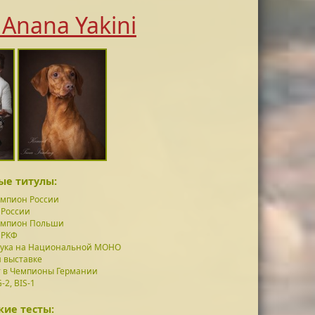
 Anana Yakini
ые титулы:
мпион России
 России
мпион Польши
 РКФ
сука на Национальной МОНО
 выставке
 в Чемпионы Германии
-2, BIS-1
ие тесты: