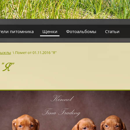
тели питомника
Щенки
Фотоальбомы
Статьи
 выжлы
\
Помет от 01.11.2016 "Я"
"Я"