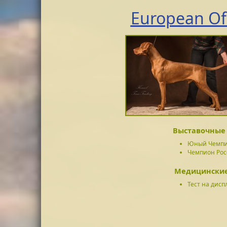
European Of
Выставочные 
Юный Чемпи
Чемпион Ро
Медицинские
Тест на диспл