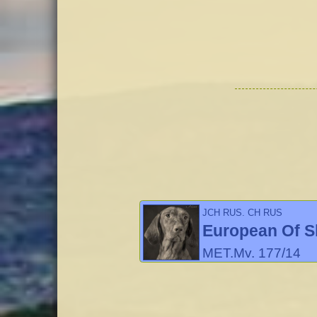
JCH RUS, CH RUS
European Of S
MET.Mv. 177/14