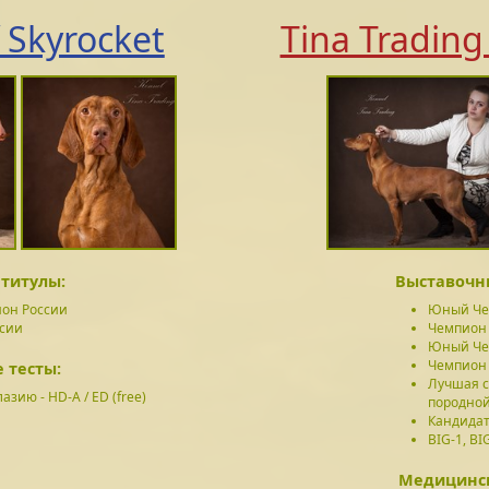
 Skyrocket
Tina Trading
титулы:
Выставочн
он России
Юный Че
ссии
Чемпион
Юный Че
Чемпион
 тесты:
Лучшая 
азию - HD-A / ED (free)
породной
Кандидат
BIG-1, BIG
Медицинск