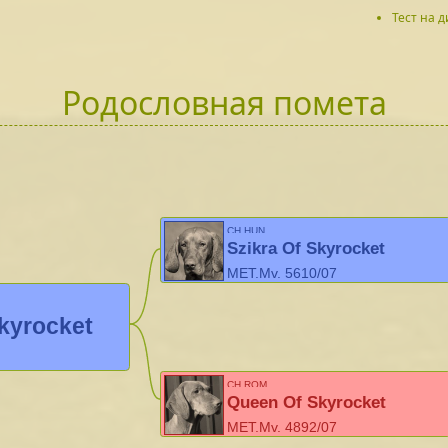
Тест на д
Родословная помета
CH HUN
Szikra Of Skyrocket
MET.Mv. 5610/07
kyrocket
CH ROM
Queen Of Skyrocket
MET.Mv. 4892/07