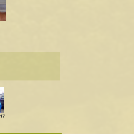
017
]