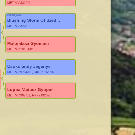
MET.MV.332/02
CH INT, HUN
Blushing Storm Of Szed...
MET.MV.322/02
Malomközi Gyomber
MET.MV.10131/01
Csokolandy Jegenye
MET.MV.9764/01, RKF 2192596
Luppa-Vadasz Gyopar
MET.MV.907/02, RKF2192595