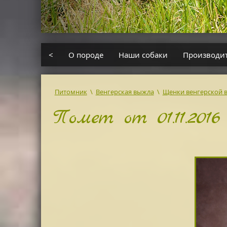
<
О породе
Наши собаки
Производи
Питомник
\
Венгерская выжла
\
Щенки венгерской
Помет от 01.11.2016 