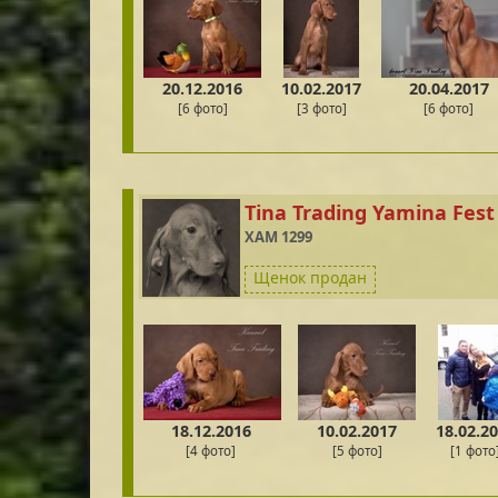
20.12.2016
10.02.2017
20.04.2017
[6 фото]
[3 фото]
[6 фото]
Tina Trading Yamina Fest
XAM 1299
Щенок продан
18.12.2016
10.02.2017
18.02.2
[4 фото]
[5 фото]
[1 фото