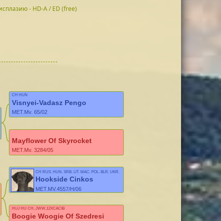
исплазию - HD-A / ED (free)
CH HUN
Visnyei-Vadasz Pengo
MET.Mv. 65/02
Mayflower Of Skyrocket
MET.Mv. 3284/05
CH RUS, HUN, SRB, LIT, MAC, POL, BLR, UKR,
MONT
Hookside Cinkos
MET.MV.4557/H/06
HUJ HU CH, JWW,12XCACIB
Boogie Woogie Of Szedresi