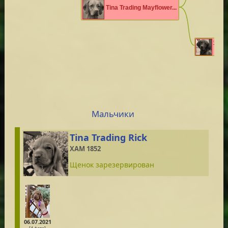
Tina Trading Mayflower...
CH RUS, RK
Tina T
Мальчики
Tina Trading Rick
XAM 1852
Щенок зарезервирован
06.07.2021