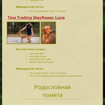
Чемпион РКФ
Медицинские тесты:
Тест на дисплазию - HD-A / ED (free)
Tina Trading Mayflower Luna
Выставочные титулы:
Чемпион РКФ
Чемпион России
Юный Чемпион РКФ
Юный Чемпион России
Медицинские тесты:
Тест на дисплазию - HD-A / ED (free)
Тест на отсутствие рецессивной длинношерстности
Родословная
помета