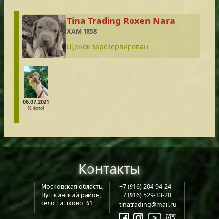
Tina Trading Roxen Nara
XAM 1858
Щенок зарезервирован
06.07.2021
[8 фото]
Контакты
Московская область,
+7 (916) 204-94-24
Пушкинский район,
+7 (916) 529-33-20
село Тишково, 61
tinatrading@mail.ru