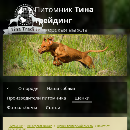
Питомник
Тина
Трейдинг
Венгерская выжла
RU
EN
введите текст для поиска
<
О породе
Наши собаки
Производители питомника
Щенки
Фотоальбомы
Статьи
Питомник
\
Венгерская выжла
\
Щенки венгерской выжлы
\
Помет от
18.06.2021 "Р"