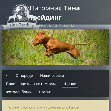
Питомник
Тина
Трейдинг
Венгерская выжла
RU
EN
введите текст для поиска
<
О породе
Наши собаки
Производители питомника
Щенки
Фотоальбомы
Статьи
Питомник
\
Венгерская выжла
\
Щенки венгерской выжлы