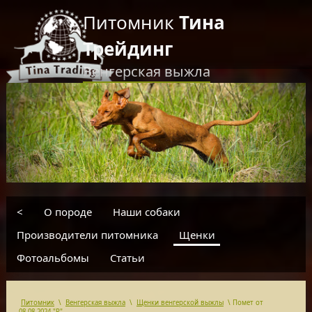
Питомник
Тина
Трейдинг
Венгерская выжла
RU
EN
введите текст для поиска
<
О породе
Наши собаки
Производители питомника
Щенки
Фотоальбомы
Статьи
Питомник
\
Венгерская выжла
\
Щенки венгерской выжлы
\
Помет от
08.08.2024 "Р"