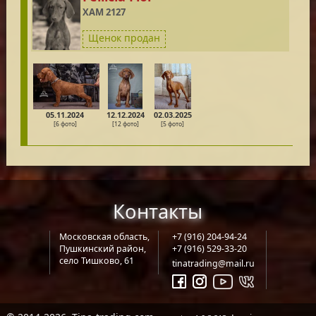
XAM 2127
Щенок продан
05.11.2024
12.12.2024
02.03.2025
[6 фото]
[12 фото]
[5 фото]
Контакты
Московская область,
+7 (916) 204-94-24
Пушкинский район,
+7 (916) 529-33-20
село Тишково, 61
tinatrading@mail.ru