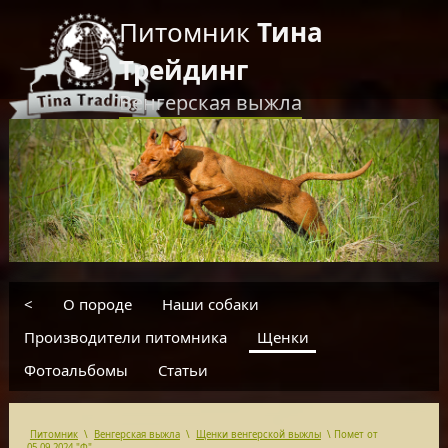
Питомник
Тина
Трейдинг
Венгерская выжла
RU
EN
введите текст для поиска
<
О породе
Наши собаки
Производители питомника
Щенки
Фотоальбомы
Статьи
Питомник
\
Венгерская выжла
\
Щенки венгерской выжлы
\
Помет от
05.09.2024 "Ф"