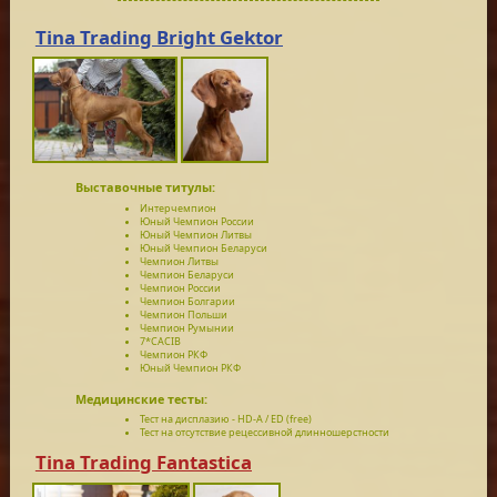
Tina Trading Bright Gektor
Выставочные титулы:
Интерчемпион
Юный Чемпион России
Юный Чемпион Литвы
Юный Чемпион Беларуси
Чемпион Литвы
Чемпион Беларуси
Чемпион России
Чемпион Болгарии
Чемпион Польши
Чемпион Румынии
7*CACIB
Чемпион РКФ
Юный Чемпион РКФ
Медицинские тесты:
Тест на дисплазию - HD-A / ED (free)
Тест на отсутствие рецессивной длинношерстности
Tina Trading Fantastica