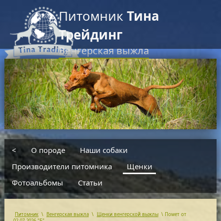
Питомник
Тина
Трейдинг
Венгерская выжла
RU
EN
введите текст для поиска
<
О породе
Наши собаки
Производители питомника
Щенки
Фотоальбомы
Статьи
Питомник
\
Венгерская выжла
\
Щенки венгерской выжлы
\
Помет от
02.07.2026 "Б"