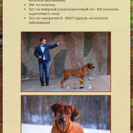
носитель заболевания)
DM- не носитель
Тест на ливерный окрас/коричневый ген - B/b (носитель
коричневого гена)
Тест на гемофилию В - X(N)/Y (здоров, не носитель
заболевания)