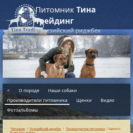
Питомник
Тина
Трейдинг
Родезийский риджбек
RU
EN
введите текст для поиска
<
О породе
Наши собаки
Производители питомника
Щенки
Видео
Фотоальбомы
Питомник
\
Родезийский риджбек
\
Производители питомника
\
Saimon's
Praide Emir Al-Bahr