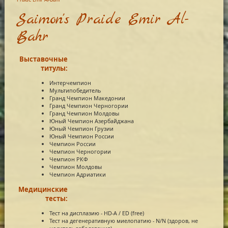
Saimon's Praide Emir Al-
Bahr
Выставочные
титулы:
Интерчемпион
Мультипобедитель
Гранд Чемпион Македонии
Гранд Чемпион Черногории
Гранд Чемпион Молдовы
Юный Чемпион Азербайджана
Юный Чемпион Грузии
Юный Чемпион России
Чемпион России
Чемпион Черногории
Чемпион РКФ
Чемпион Молдовы
Чемпион Адриатики
Медицинские
тесты:
Тест на дисплазию - HD-A / ED (free)
Тест на дегенеративную миелопатию - N/N (здоров, не