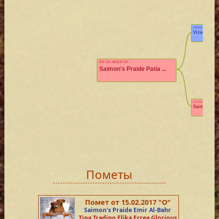
GRAND RUS CH, RKF
Vizara Nyam
INT CH, MULTI CH
Saimon's Praide Patia ...
CHJ RUS, RUS CH
Saimon's Pr
Пометы
Помет от 15.02.2017 "О"
Saimon's Praide Emir Al-Bahr
Tina Trading Elika Errea Glorious