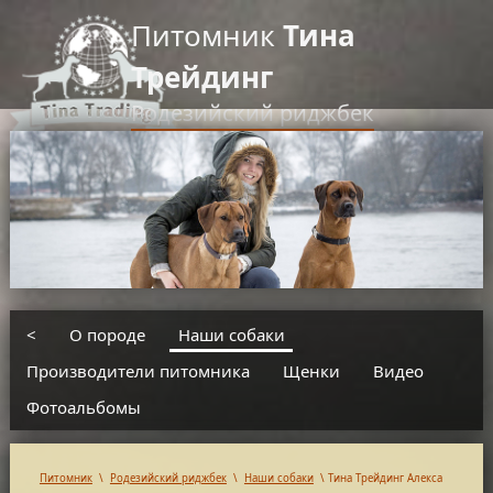
Питомник
Тина
Трейдинг
Родезийский риджбек
RU
EN
введите текст для поиска
<
О породе
Наши собаки
Производители питомника
Щенки
Видео
Фотоальбомы
Питомник
\
Родезийский риджбек
\
Наши собаки
\
Тина Трейдинг Алекса