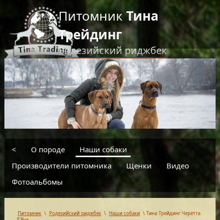
Питомник
Тина
Трейдинг
Родезийский риджбек
RU
EN
введите текст для поиска
<
О породе
Наши собаки
Производители питомника
Щенки
Видео
Фотоальбомы
Питомник
\
Родезийский риджбек
\
Наши собаки
\
Тина Трейдинг Черетта
Д'Вуа