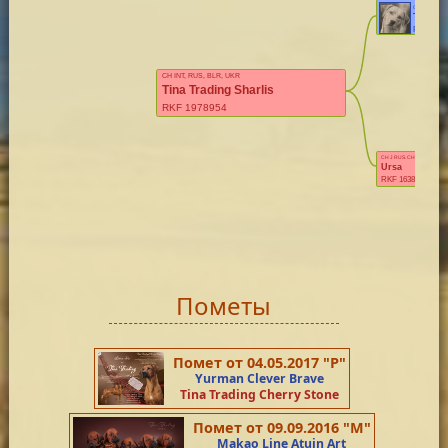
CH RUS, RKF,
Tina Tr
RKF 1417
CH INT, RUS, BLR, UKR
Tina Trading Sharlis
RKF 1978954
CH J RUS, CH RUS
Ursa
RKF 1638328
Пометы
Помет от 04.05.2017 "Р"
Yurman Clever Brave
Tina Trading Cherry Stone
Помет от 09.09.2016 "М"
Makao Line Atuin Art