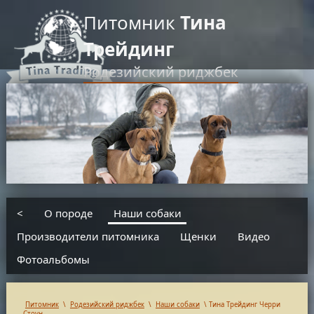
Питомник
Тина
Трейдинг
Родезийский риджбек
RU
EN
введите текст для поиска
<
О породе
Наши собаки
Производители питомника
Щенки
Видео
Фотоальбомы
Питомник
\
Родезийский риджбек
\
Наши собаки
\
Тина Трейдинг Черри
Стоун