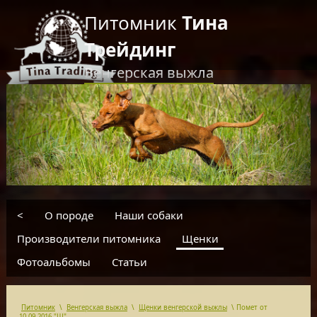
Питомник
Тина
Трейдинг
Венгерская выжла
RU
EN
введите текст для поиска
<
О породе
Наши собаки
Производители питомника
Щенки
Фотоальбомы
Статьи
Питомник
\
Венгерская выжла
\
Щенки венгерской выжлы
\
Помет от
10.09.2016 "Ш"