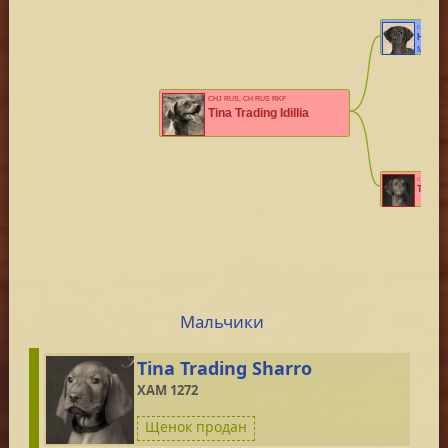
CH RUS, HUN,
MONT
Hooksi
MET.MV.
CHJ RUS, CH RUS RKF
Tina Trading Idillia
CH J RUS, C
Tina T
Мальчики
Tina Trading Sharro
XAM 1272
Щенок продан